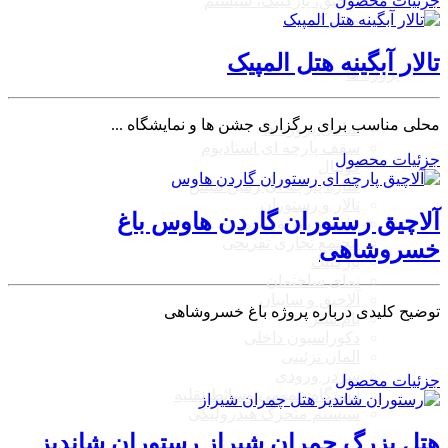
جزئیات محصول
آلاچیق، پارکینگ، سیستم
متحرک
تالار آبگینه هتل المپیک
پروژه ها
محلی مناسب برای برگزاری جشن ها و نمایشگاه ...
تمامی پروژه ها
سقف پارچه ای استادیوم
جزئیات محصول
فوتبال
سازه پارچه ای زمین تنیس
تالار و رستوران
آلاچیق رستوران گاردن هاوس باغ
پیاده‌رو سرپوشیده
مجتمع تجاری تفریحی
خسروشاهی
پارکینگ
نمای ساختمان
آلاچیق و سایبان
توضیح کلیدی درباره پروژه باغ خسروشاهی
بام سبز
دکوراسیون داخلی
المان تزئینی
سردر ورودی
جزئیات محصول
ایستگاه عمومی وسائط نقلیه
سیستم متحرک هیدرولیکی
هتل بزرگ چمران شیراز رستوران شاندیز