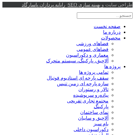
طراحی سایت و
بهینه سازی SEO
:
رایانه پردازان پاسارگاد
صفحه نخست
درباره ما
محصولات
فضاهای ورزشی
فضاهای عمومی
معماری و دکوراسیون
آلاچیق، پارکینگ، سیستم متحرک
پروژه ها
تمامی پروژه ها
سقف پارچه ای استادیوم فوتبال
سازه پارچه ای زمین تنیس
تالار و رستوران
پیاده‌رو سرپوشیده
مجتمع تجاری تفریحی
پارکینگ
نمای ساختمان
آلاچیق و سایبان
بام سبز
دکوراسیون داخلی