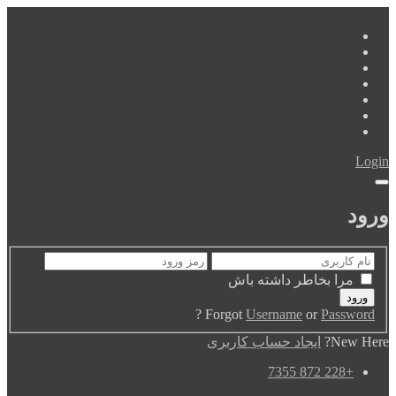
Login
ورود
مرا بخاطر داشته باش
?
Forgot
Username
or
Password
New Here?
ایجاد حساب کاربری
+228 872 7355