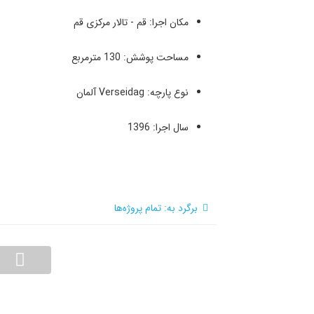
مکان اجرا: قم - تالار مرکزی قم
مساحت پوشش: 130 مترمربع
نوع پارچه: Verseidag آلمان
سال اجرا: 1396
برگرد به: تمام پروژه‌ها