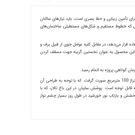
رای تأمین زیبایی و حظ بصری است، باید نیازهای ساکنان
دنیایی که خطوط مستقیم و شکل‌های مستطیلی ساختمان‌های
 شرکت سازه‌های پارچه‌ای اطلس مورد استفاده قرار می‌دهد، در مقابل کلیه عوامل جوی از قبیل برف و
انی این محصول به عنوان نخستین گزینه جهت مسقف کردن
در راستای ایجاد فضایی درخور و دارای آرامش برای مراجعین (تالار مرکزی قم)، به درخواست کارفرما ایجاد سایبانی برای سر در ورودی با متراژ 100 مترمربع صورت گرفت. که با توجه به طراحی آن
بل توجه است. پوشش سایبان در این باغ تالار، که با
 است، که به رنگ سفید و پارچه pvc که ساخت شرکت VERSEIDAG آلمان است، که درخشش و بازتاب نور خورشید در طول روز بسیار چشم نواز